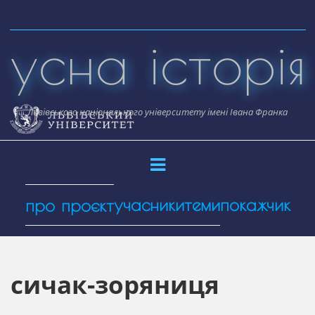
Skip
to
усна історія
content
Львівського національного університету імені Івана Франка
учасники
теми
покажчик
про проєкт
сичак-зоряниця