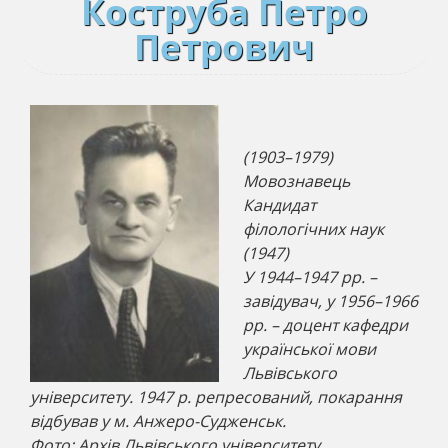
Коструба Петро
Петрович
(1903–1979)
Мовознавець
Кандидат
філологічних наук
(1947)
У 1944–1947 рр. –
завідувач, у 1956–1966
рр. – доцент кафедри
української мови
Львівського
університету. 1947 р. репресований, покарання
відбував у м. Анжеро-Суджен­ськ.
Фото: Архів Львівського університету