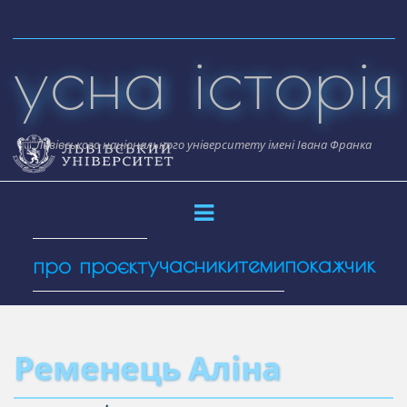
Skip
to
усна історія
content
Львівського національного університету імені Івана Франка
учасники
теми
покажчик
про проєкт
Ременець Аліна