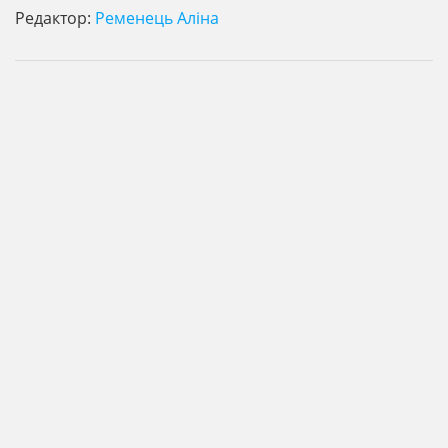
Редактор:
Ременець Аліна
© Усна історія ЛНУ