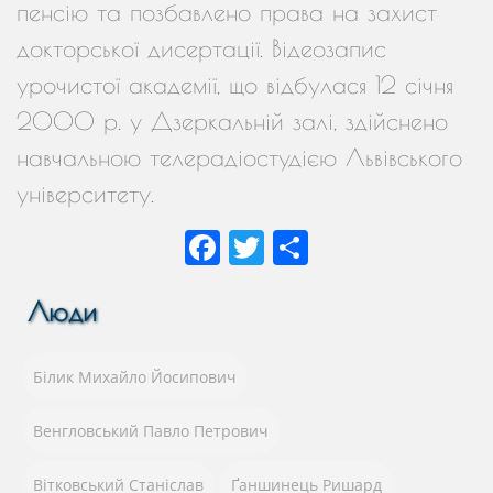
пенсію та позбавлено права на захист
докторської дисертації. Відеозапис
урочистої академії, що відбулася 12 січня
2000 р. у Дзеркальній залі, здійснено
навчальною телерадіостудією Львівського
університету.
F
T
П
a
w
о
c
itt
ді
Люди
e
er
л
b
и
Білик Михайло Йосипович
o
т
Венгловський Павло Петрович
o
и
Вітковський Станіслав
Ґаншинець Ришард