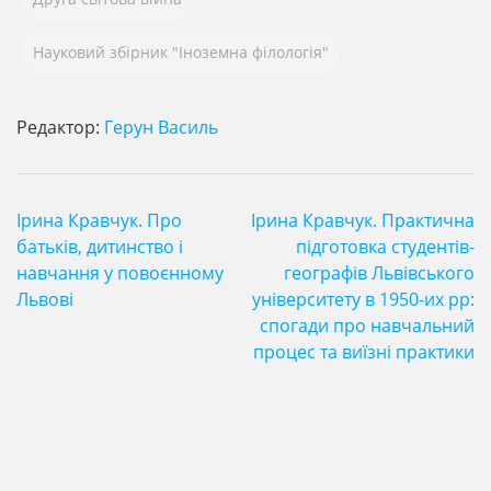
Науковий збірник "Іноземна філологія"
Редактор:
Герун Василь
Навігація
Ірина Кравчук. Про
Ірина Кравчук. Практична
записів
батьків, дитинство і
підготовка студентів-
навчання у повоєнному
географів Львівського
Львові
університету в 1950-их рр:
спогади про навчальний
процес та виїзні практики