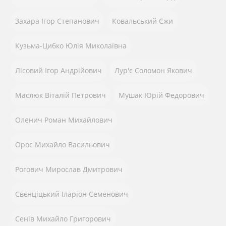
k
с
я
Захара Ігор Степанович
Ковальський Єжи
Кузьма-Цибко Юлія Миколаївна
Лісовий Ігор Андрійович
Лур'є Соломон Якович
Маслюк Віталій Петрович
Мушак Юрій Федорович
Оленич Роман Михайлович
Орос Михайло Васильович
Рогович Мирослав Дмитрович
Свєнціцький Іларіон Семенович
Сенів Михайло Григорович