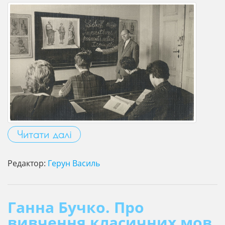
Читати далі
Редактор:
Герун Василь
Ганна Бучко. Про
вивчення класичних мов,