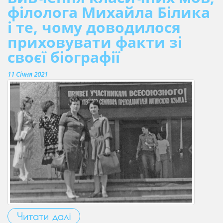
філолога Михайла Білика
і те, чому доводилося
приховувати факти зі
своєї біографії
11 Січня 2021
Читати далі