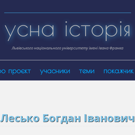
усна історія
Львівського національного університету імені Івана Франка
ро проєкт
учасники
теми
покажчик
Лесько Богдан Іванович