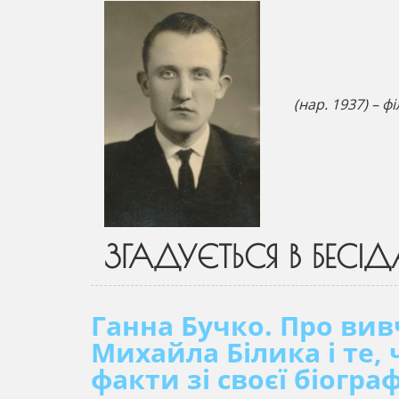
(нар. 1937) – 
ЗГАДУЄТЬСЯ В БЕСІД
Ганна Бучко. Про вив
Михайла Білика і те
факти зі своєї біограф