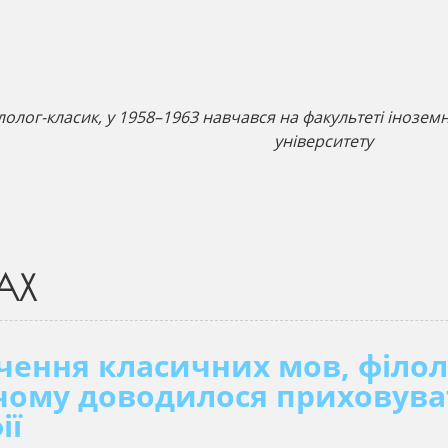
філолог-класик, у 1958–1963 навчався на факультеті інозем
університету
АХ
чення класичних мов, філол
, чому доводилося приховув
ії