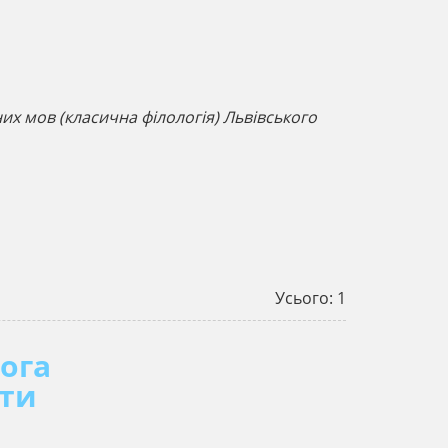
них мов (класична філологія) Львівського
Усього: 1
ога
ати