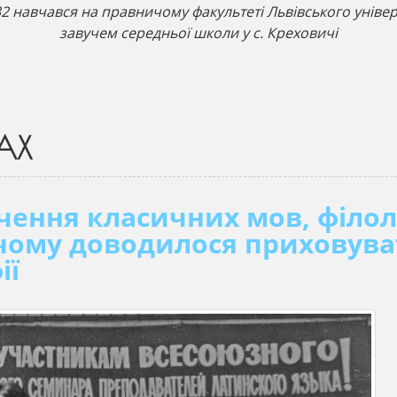
932 навчався на правничому факультеті Львівського уніве
завучем середньої школи у с. Креховичі
АХ
чення класичних мов, філол
, чому доводилося приховув
ії