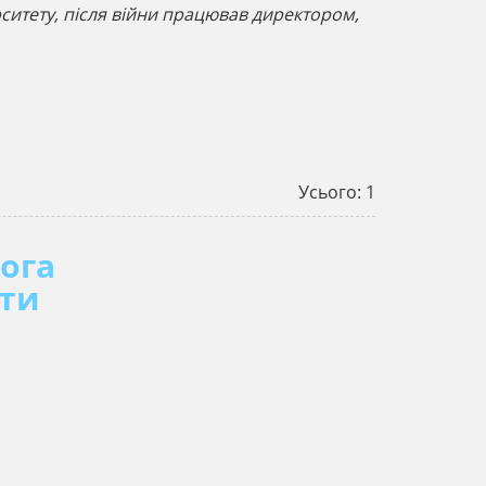
рситету, після війни працював директором,
Усього: 1
ога
ати