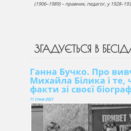
(1906–1989) – правник, педагог, у 1928–1
ЗГАДУЄТЬСЯ В БЕСІД
Ганна Бучко. Про вив
Михайла Білика і те
факти зі своєї біограф
11 Січня 2021