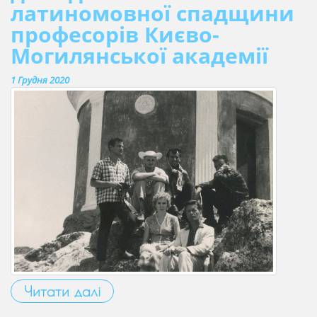
латиномовної спадщини
професорів Києво-
Могилянської академії
1 Грудня 2020
Читати далі