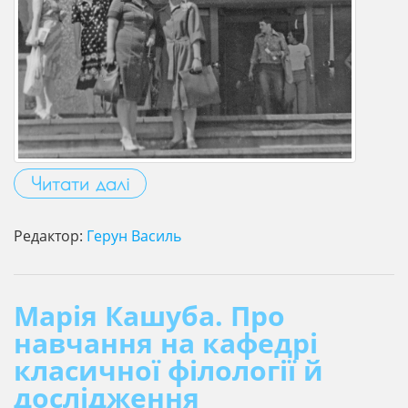
Читати далі
Редактор:
Герун Василь
Марія Кашуба. Про
навчання на кафедрі
класичної філології й
дослідження