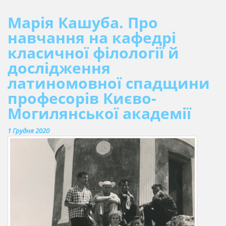
Марія Кашуба. Про
навчання на кафедрі
класичної філології й
дослідження
латиномовної спадщини
професорів Києво-
Могилянської академії
1 Грудня 2020