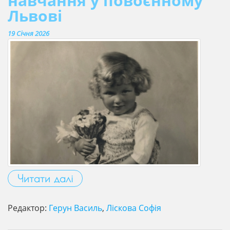
навчання у повоєнному
Львові
19 Січня 2026
Читати далі
Редактор:
Герун Василь
,
Ліскова Софія