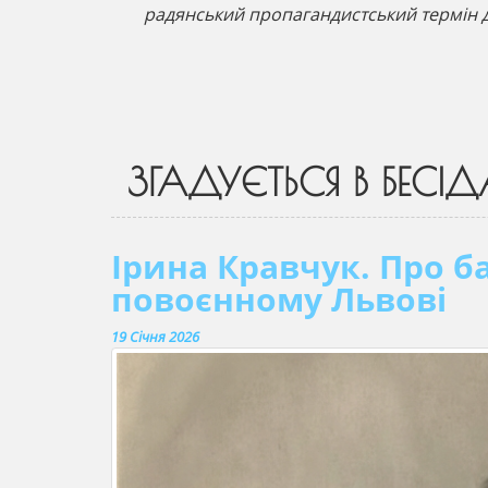
радянський пропагандистський термін д
ЗГАДУЄТЬСЯ В БЕСІД
Ірина Кравчук. Про б
повоєнному Львові
19 Січня 2026