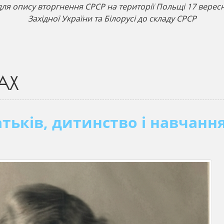
ля опису вторгнення СРСР на території Польщі 17 верес
Західної України та Білорусі до складу СРСР
АХ
атьків, дитинство і навчання