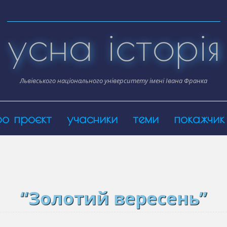
усна історія
Львівського національного університету імені Івана Франка
ро проєкт
учасники
теми
покажчик
“Золотий вересень”