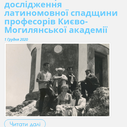
дослідження
латиномовної спадщини
професорів Києво-
Могилянської академії
1 Грудня 2020
Читати далі