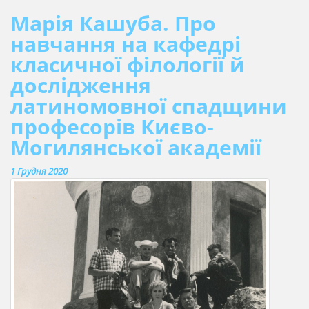
Марія Кашуба. Про
навчання на кафедрі
класичної філології й
дослідження
латиномовної спадщини
професорів Києво-
Могилянської академії
1 Грудня 2020