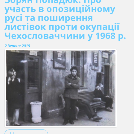
участь в опозиційному
русі та поширення
листівок проти окупації
Чехословаччини у 1968 р.
2 Червня 2019