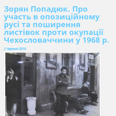
Зорян Попадюк. Про
участь в опозиційному
русі та поширення
листівок проти окупації
Чехословаччини у 1968 р.
2 Червня 2019