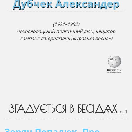
Дубчек Александер
(1921–1992)
чехословацький політичний діяч, ініціатор
кампанії лібералізації («Празька весна»)
ЗГАДУЄТЬСЯ В БЕСІДАХ
Усього: 1
Зорян Попадюк. Про