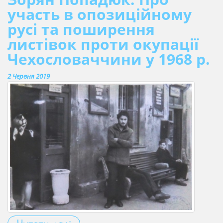
участь в опозиційному
русі та поширення
листівок проти окупації
Чехословаччини у 1968 р.
2 Червня 2019