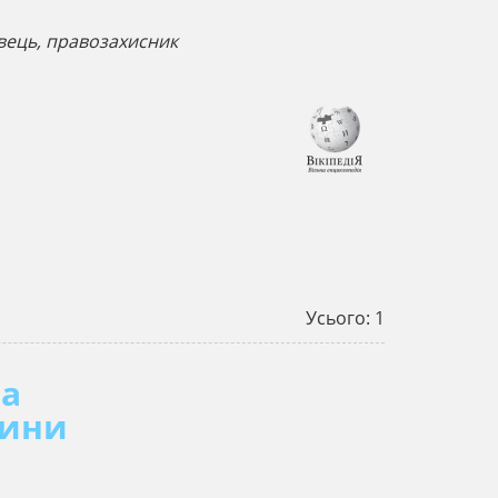
авець, правозахисник
Усього: 1
та
чини