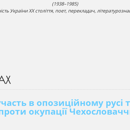
(1938–1985)
сть України ХХ століття, поет, перекладач, літературозн
АХ
часть в опозиційному русі 
проти окупації Чехословач