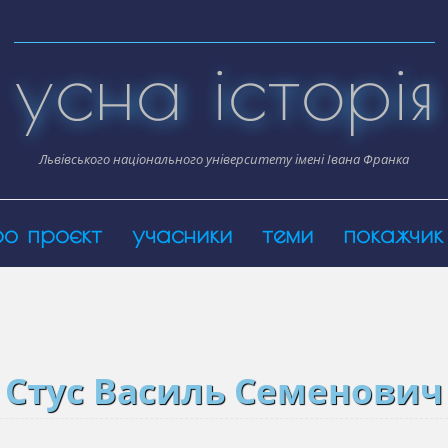
усна історія
Львівського національного університету імені Івана Франка
ро проєкт
учасники
теми
покажчик
Стус Василь Семенович