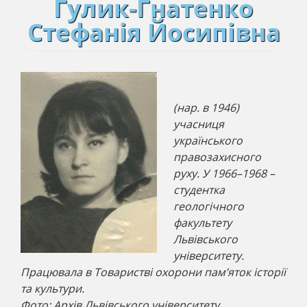
Гулик-Гнатенко
Стефанія Йосипівна
(нар. в 1946)
учасниця
українського
правозахисного
руху. У 1966–1968 –
студентка
геологічного
факультету
Львівського
університету.
Працювала в Товаристві охорони пам’яток історії
та культури.
Фото: Архів Львівського університету