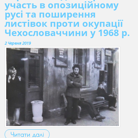
участь в опозиційному
русі та поширення
листівок проти окупації
Чехословаччини у 1968 р.
2 Червня 2019
Читати далі