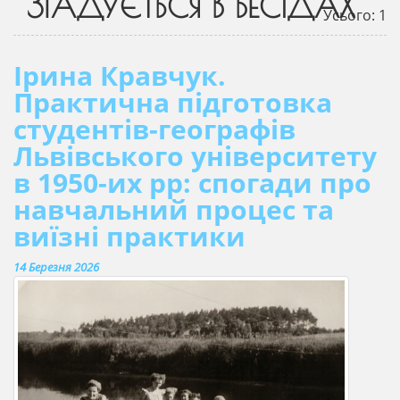
ЗГАДУЄТЬСЯ В БЕСІДАХ
Усього: 1
Ірина Кравчук.
Практична підготовка
студентів-географів
Львівського університету
в 1950-их рр: спогади про
навчальний процес та
виїзні практики
14 Березня 2026