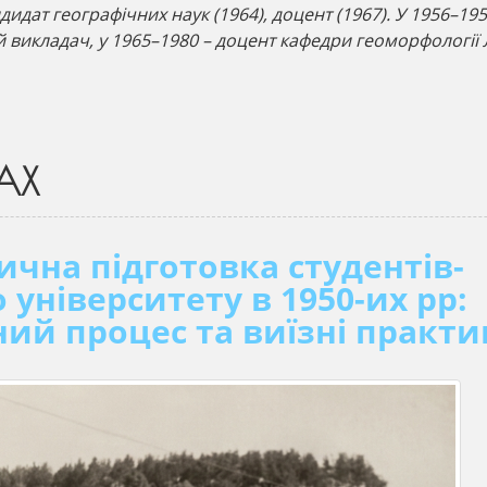
дидат географічних наук (1964), доцент (1967). У 1956–19
 викладач, у 1965–1980 – доцент кафедри геоморфології 
АХ
ична підготовка студентів-
 університету в 1950-их рр:
ий процес та виїзні практ