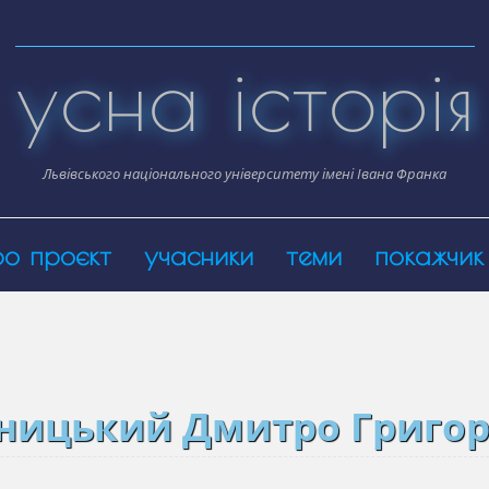
усна історія
Львівського національного університету імені Івана Франка
ро проєкт
учасники
теми
покажчик
ницький Дмитро Григо