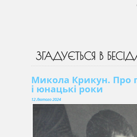
ЗГАДУЄТЬСЯ В БЕСІД
Микола Крикун. Про п
і юнацькі роки
12 Лютого 2024