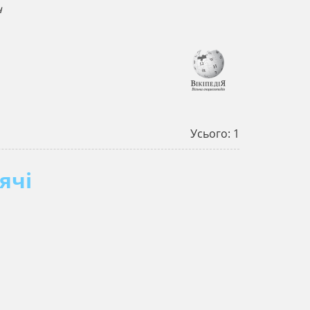
ч
Усього: 1
ячі