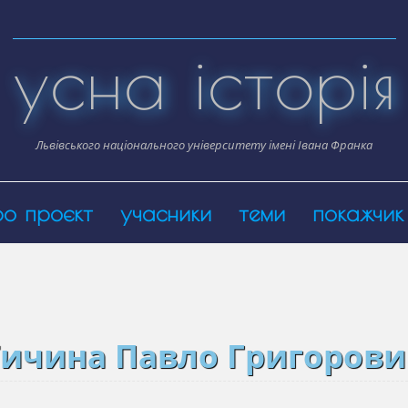
усна історія
Львівського національного університету імені Івана Франка
ро проєкт
учасники
теми
покажчик
Тичина Павло Григорови