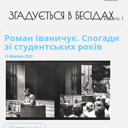
ЗГАДУЄТЬСЯ В БЕСІДАХ
Усього: 1
Роман Іваничук. Спогади
зі студентських років
15 Жовтня 2020
Читати далі