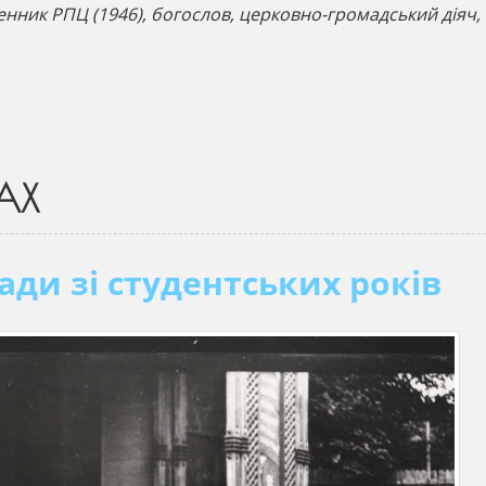
енник РПЦ (1946), богослов, церковно-громадський діяч,
АХ
ади зі студентських років