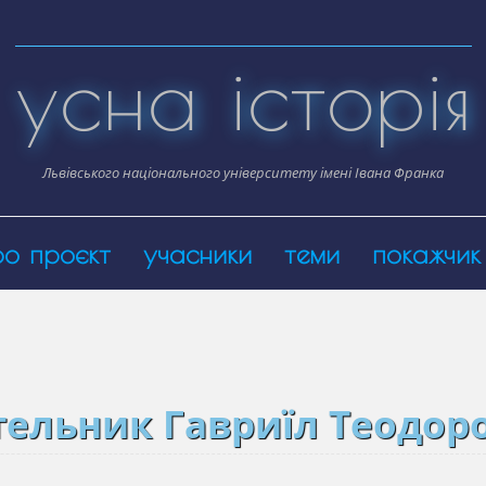
усна історія
Львівського національного університету імені Івана Франка
ро проєкт
учасники
теми
покажчик
тельник Гавриїл Теодор