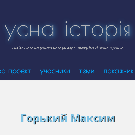
усна історія
Львівського національного університету імені Івана Франка
ро проєкт
учасники
теми
покажчик
Горький Максим