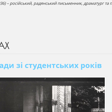
36) – російський, радянський письменник, драматург та 
АХ
ади зі студентських років