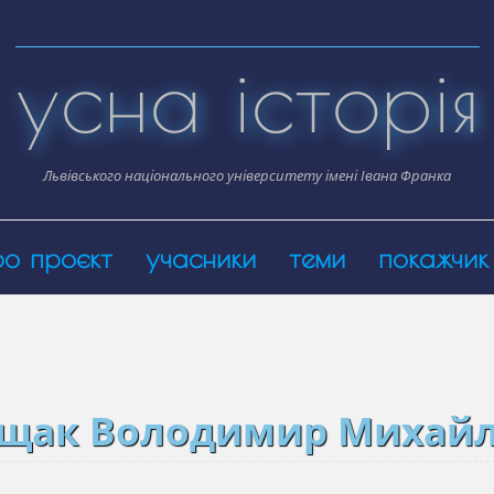
усна історія
Львівського національного університету імені Івана Франка
ро проєкт
учасники
теми
покажчик
щак Володимир Михай