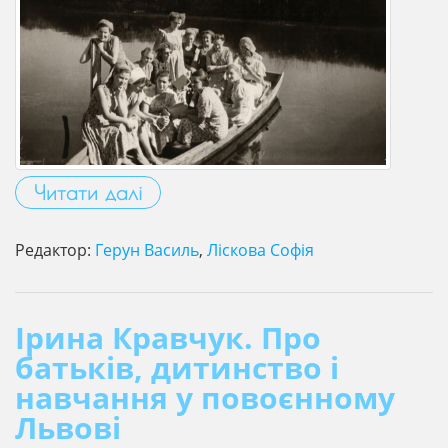
Читати далі
Редактор:
Герун Василь
,
Ліскова Софія
Ірина Кравчук. Про
батьків, дитинство і
навчання у повоєнному
Львові