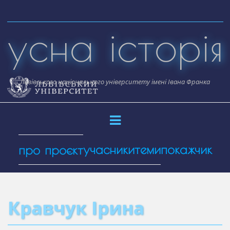
Skip
to
усна історія
content
Львівського національного університету імені Івана Франка
учасники
теми
покажчик
про проєкт
Кравчук Ірина