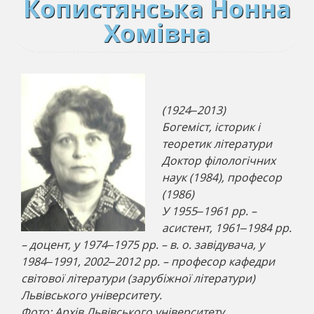
Копистянська Нонна
Хомівна
(1924‒2013)
Богеміст, історик і
теоретик літератури
Доктор філологічних
наук (1984), професор
(1986)
У 1955‒1961 рр. –
асистент, 1961‒1984 рр.
– доцент, у 1974‒1975 рр. – в. о. завідувача, у
1984‒1991, 2002‒2012 рр. – професор кафедри
світової літератури (зарубіжної літератури)
Львівського університету.
Фото: Архів Львівського університету