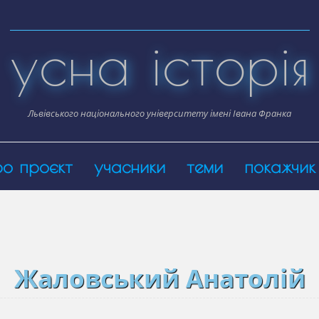
усна історія
Львівського національного університету імені Івана Франка
ро проєкт
учасники
теми
покажчик
Жаловський Анатолій