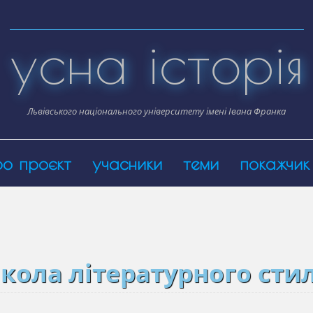
усна історія
Львівського національного університету імені Івана Франка
ро проєкт
учасники
теми
покажчик
кола літературного сти