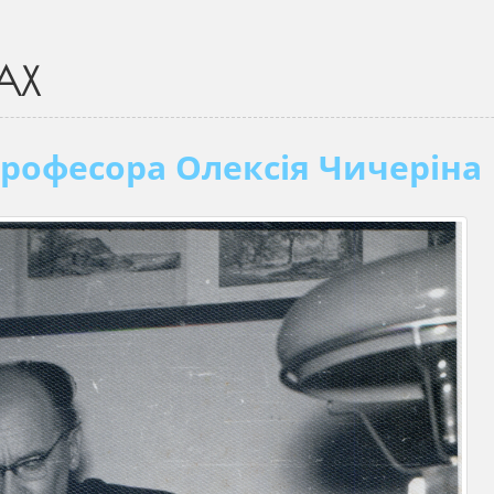
АХ
професора Олексія Чичеріна